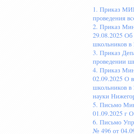
1. Приказ МИ
проведения в
2. Приказ Мин
29.08.2025 Об
школьников в 
3. Приказ Деп
проведении шк
4. Приказ Мин
02.09.2025 О 
школьников в 
науки Нижегор
5. Письмо Мин
01.09.2025 г
6. Письмо Упр
№ 496 от 04.0