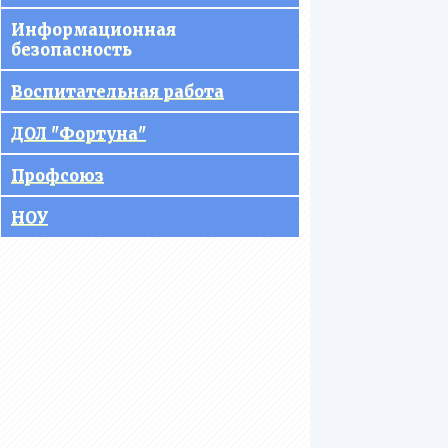
управления
Информационная
образовательной
безопасность
организацией
Воспитательная работа
Документы
ДОЛ "Фортуна"
Образование
Профсоюз
Руководство
НОУ
Педагогический состав
Материально-техническое
обеспечение
образовательного процесса.
Доступная среда
Платные образовательные
услуги
Финансово-хозяйственная