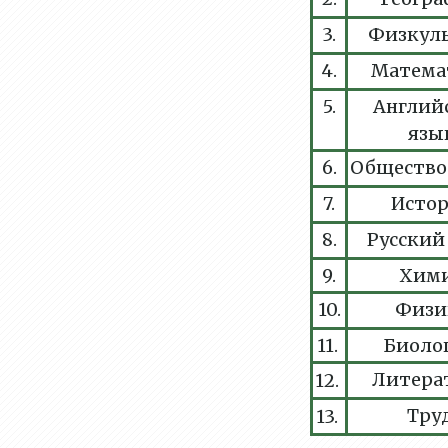
3.
Физкул
4.
Матема
5.
Англий
язы
6.
Общество
7.
Исто
8.
Русский
9.
Хим
10.
Физи
11.
Биоло
Литера
12.
Тру
13.