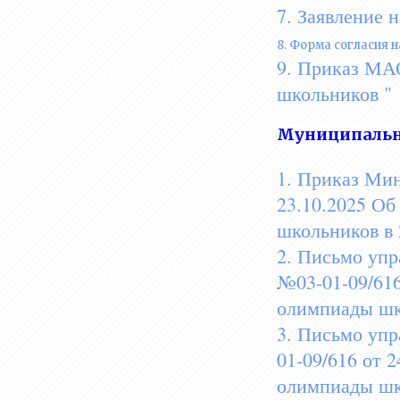
7. Заявление 
8. Форма согласия 
9. Приказ МА
школьников "
Муниципальн
1. Приказ Мин
23.10.2025 Об
школьников в 
2. Письмо упр
№03-01-09/616
олимпиады шко
3. Письмо упр
01-09/616 от 
олимпиады шко