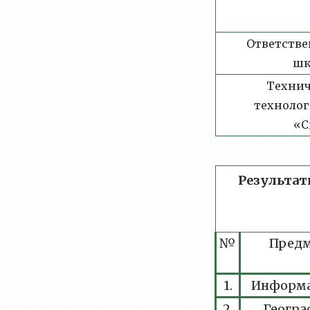
Ответстве
шк
Технич
техноло
«С
Результат
№
Пред
1.
Информ
2.
Геогр