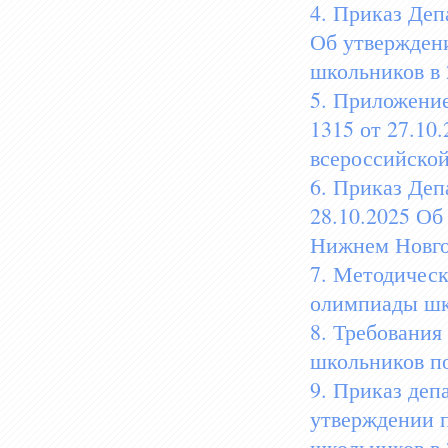
4. Приказ Деп
Об утвержден
школьников в 
5. Приложени
1315 от 27.10
всероссийской
6. Приказ Деп
28.10.2025 Об
Нижнем Новго
7. Методическ
олимпиады шко
8. Требования
школьников по
9. Приказ деп
утверждении п
школьников в 