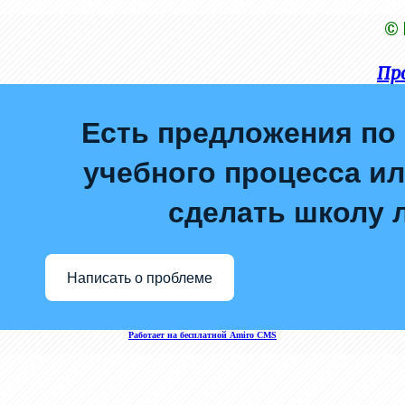
© 
Пр
Есть предложения по
учебного процесса или
сделать школу 
Написать о проблеме
Работает на бесплатной Amiro CMS