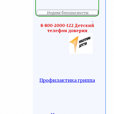
Новостной
поведения на
слайдер
ледяных горках
Неделя безопасности
8-800-2000-122 Детский
телефон доверия
Профилактика гриппа