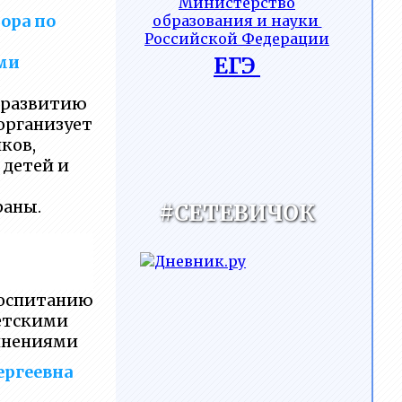
Министерство
ора по
образования и науки
Российской Федерации
ЕГЭ
ми
 развитию
организует
ков,
 детей и
раны.
#СЕТЕВИЧОК
воспитанию
етскими
инениями
ергеевна