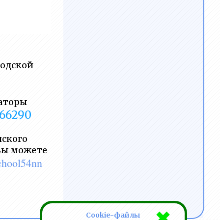
-
родской
гаторы
666290
йского
вы можете
school54nn
Cookie-файлы