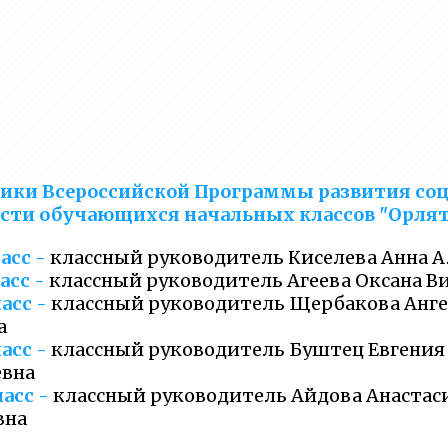
ики Всероссийской Программы развития со
сти обучающихся начальных классов "Орлята
ласс -
классный руководитель Киселева Анна А
ласс -
классный руководитель Агеева Оксана В
ласс -
классный руководитель Щербакова Анг
а
ласс -
классный руководитель Буштец Евгения
евна
ласс -
классный руководитель Айдова Анастас
вна