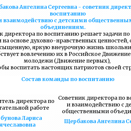
акова Ангелина Сергеевна - советник директ
воспитанию
и взаимодействию с детскими общественны
объединениям.
к директора по воспитанию решает задачи по
 на основе духовно-нравственных ценностей, 
сыщенную, яркую внеурочную жизнь школьни
бствует вовлечению их в Российское Движение
молодежи (Движение первых),
обы воспитать настоящих патриотов своей ст
Состав команды по воспитанию
Советник директора по 
тель директора по
и взаимодействию с д
тательной работе
общественными объед
бунова Лариса
Щербакова Ангелина С
ячеславовна