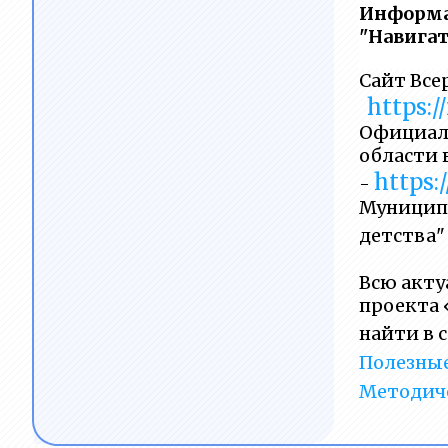
Информа
"Навигат
Сайт Все
https:/
Официаль
области 
https:
-
Муниципа
детства"
Всю акту
проекта 
найти в 
Полезны
Методич