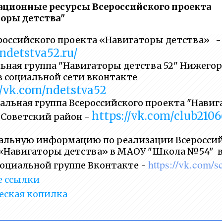
ционные ресурсы Всероссийского проекта
оры детства"
российского проекта «Навигаторы детства» 
/ndetstva52.ru/
ная группа "Навигаторы детства 52" Нижего
в социальной сети вконтакте
//vk.com/ndetstva52
льная группа Всероссийского проекта "Нави
https://vk.com/club210
 Советский район -
альную информацию по реализации Всеросси
«Навигаторы детства» в МАОУ "Школа №54" 
https://vk.com/
социальной группе Вконтакте
-
е ссылки
еская копилка