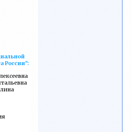
циальной
 России":
лексеевна
итальевна
елина
ия