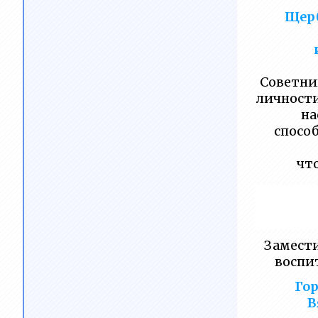
Финансово-хозяйственная
Щерб
деятельность
Вакантные места для
приема
(перевода)обучающихся
Советни
личности
Стипендии и меры
на
поддержки обучающихся
спосо
Международное
чт
сотрудничество
Организация питания в
образовательной
организации
Замести
Образовательные
воспи
стандарты и требования
Гор
В