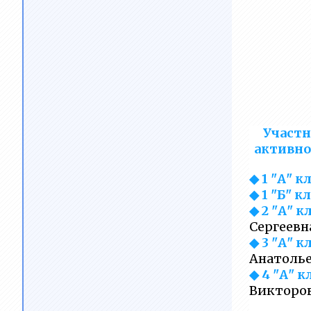
Участн
активно
◆ 1 "А" к
◆ 1 "Б" к
◆ 2 "А" к
Сергеевн
◆ 3 "А" к
Анатоль
◆ 4 "А" к
Викторо