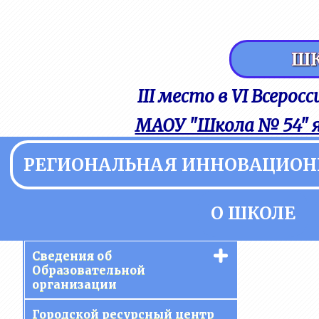
ШК
III место в VI Всеро
МАОУ "Школа № 54" 
РЕГИОНАЛЬНАЯ ИННОВАЦИОН
О ШКОЛЕ
Сведения об
Образовательной
организации
Основные сведения
Городской ресурсный центр