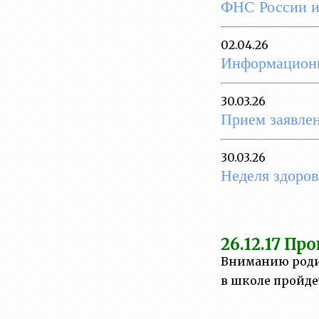
деятельность
ФНС России 
Вакантные места для
02.04.26
приема
Информационн
(перевода)обучающихся
Стипендии и меры
30.03.26
поддержки обучающихся
Прием заявлен
Международное
сотрудничество
30.03.26
Неделя здоров
Организация питания в
образовательной
организации
Образовательные
26.12.17
Пров
стандарты и требования
Вниманию родите
в школе пройде