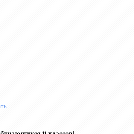
ть
учающихся 11 классов!