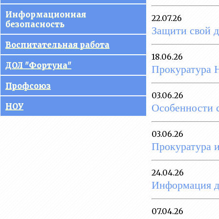
управления
Информационная
22.07.26
образовательной
безопасность
Защити свой д
организацией
Воспитательная работа
Документы
18.06.26
ДОЛ "Фортуна"
Прокуратура 
Образование
Профсоюз
Руководство
03.06.26
Особенности с
НОУ
Педагогический состав
Материально-техническое
03.06.26
обеспечение
Прокуратура 
образовательного процесса.
Доступная среда
24.04.26
Платные образовательные
Информация 
услуги
Финансово-хозяйственная
07.04.26