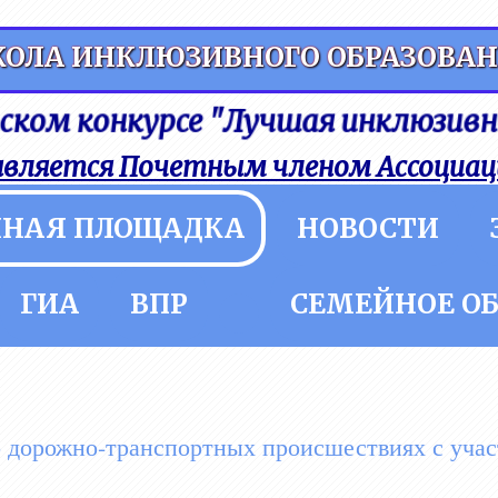
ОЛА ИНКЛЮЗИВНОГО ОБРАЗОВА
УЗНАТЬ БОЛЬШЕ?
ссийском конкурсе "Лучшая инклюзивная
является Почетным членом Ассоциац
ННАЯ ПЛОЩАДКА
НОВОСТИ
ГИА
ВПР
СЕМЕЙНОЕ О
 дорожно-транспортных происшествиях с учас