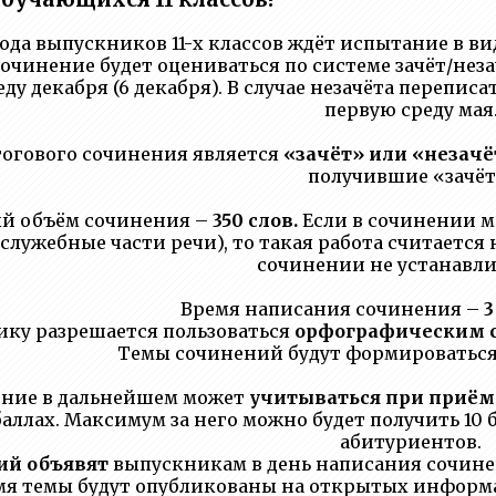
 года выпускников 11-х классов ждёт испытание в в
очинение будет оцениваться по системе зачёт/незачё
еду декабря (6 декабря). В случае незачёта переписа
первую среду мая
тогового сочинения является
«зачёт» или «незачё
получившие «зачёт
й объём сочинения –
350 слов.
Если в сочинении ме
 служебные части речи), то такая работа считаетс
сочинении не устанавли
Время написания сочинения –
3
ку разрешается пользоваться
орфографическим 
Темы сочинений будут формироватьс
ение в дальнейшем может
учитываться при приём
аллах. Максимум за него можно будет получить 10 
абитуриентов.
ий объявят
выпускникам в день написания сочин
мя темы будут опубликованы на открытых информацио