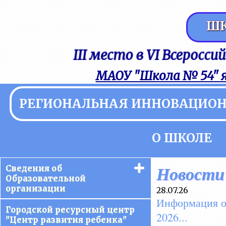
ШК
III место в VI Всеро
МАОУ "Школа № 54" 
РЕГИОНАЛЬНАЯ ИННОВАЦИО
О ШКОЛЕ
Сведения об
Новости
Образовательной
организации
28.07.26
Информация о
Основные сведения
Городской ресурсный центр
2026...
"Центр развития ребенка"
Структура и органы