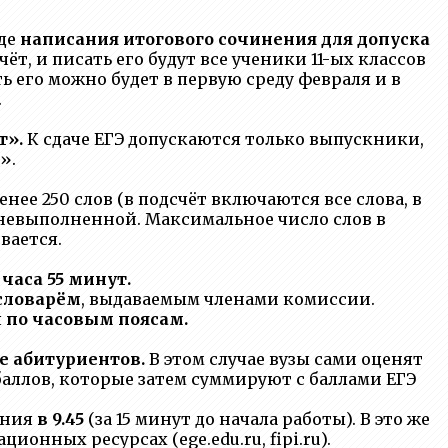
иде
написания итогового сочинения для допуска
т, и писать его будут все ученики 11-ых классов
ть его можно будет в первую среду февраля и в
.
т».
К сдаче ЕГЭ допускаются только выпускники,
».
нее 250 слов (в подсчёт включаются все слова, в
я невыполненной. Максимальное число слов в
вается.
 часа 55 минут.
словарём
, выдаваемым членами комиссии.
я
по часовым поясам.
е абитуриентов.
В этом случае вузы сами оценят
баллов, которые затем суммируют с баллами ЕГЭ
ения
в 9.45
(за 15 минут до начала работы). В это же
нных ресурсах (ege.edu.ru, fipi.ru).