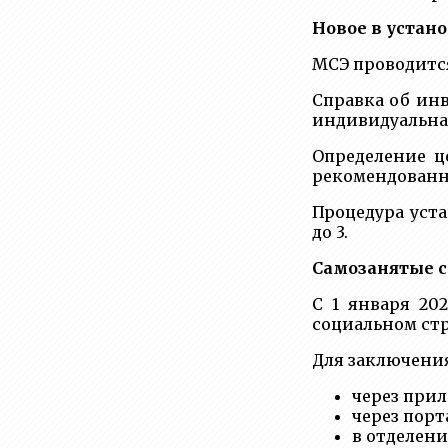
Новое в устан
МСЭ проводится
Справка об инв
индивидуальна
Определение ц
рекомендованн
Процедура уст
до 3.
Самозанятые с
С 1 января 20
социальном стр
Для заключения
через при
через порт
в отделени