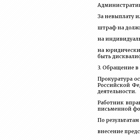
Административн
За невыплату и
штраф на должн
на индивидуаль
на юридических
быть дисквалифи
3. Обращение в
Прокуратура ос
Российской Фе
деятельности.
Работник впра
письменной фо
По результата
внесение пред