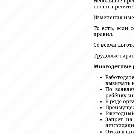
Небольшое пре
нюанс препятст
Изменения имею
То есть, если 
правил.
Со всеми льгот
Трудовые гаран
Многодетные р
Работодат
вызывать н
По заявле
ребёнку‑ин
В ряде ор
Преимущес
Ежегодный 
Запрет на
ликвидаци
Отказ в пр