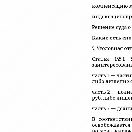
компенсацию мо
индексацию при
Решение суда о
Какие есть сп
5. Уголовная о
Статья 145.
заинтересован
часть 1 — част
либо лишение с
часть 2 — полн
руб. либо лишен
часть 3 — деян
В соответстви
освобождается 
погасит задол