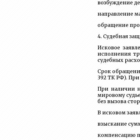
возбуждение де
направление ма
обращение прок
4. Судебная за
Исковое заявл
исполнения тр
судебных расход
Срок обращения
392 ТК РФ). Пр
При наличии н
мировому судье
без вызова сто
В исковом заяв
взыскание сум
компенсацию по