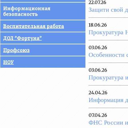
22.07.26
управления
Защити свой д
Информационная
образовательной
безопасность
организацией
18.06.26
Воспитательная работа
Документы
Прокуратура 
ДОЛ "Фортуна"
Образование
03.06.26
Профсоюз
Руководство
Особенности с
НОУ
Педагогический состав
03.06.26
Прокуратура 
Материально-техническое
обеспечение
образовательного процесса.
24.04.26
Доступная среда
Информация 
Платные образовательные
услуги
07.04.26
ФНС России 
Финансово-хозяйственная