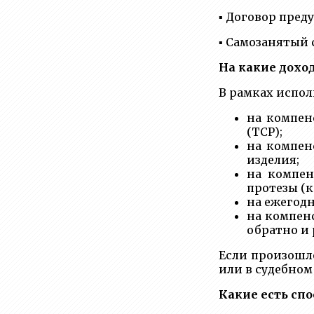
▪️ Договор пре
▪️ Cамозанятый
На какие дохо
В рамках испол
на компен
(ТСР);
на компен
изделия;
на компен
протезы (к
на ежегод
на компен
обратно и 
Если произошл
или в судебном
Какие есть сп