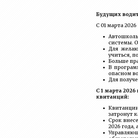
Будущих водит
С 01 марта 202
Автошколы
системы. 
Для желаю
учиться, п
Больше пра
В програм
опасном в
Для получ
С 1 марта 202
квитанций:
Квитанции
затронут 
Срок внесе
2026 года,
Управляющ