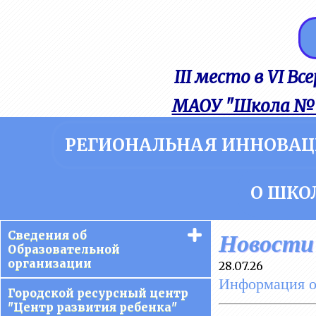
III место в VI В
МАОУ "Школа № 
РЕГИОНАЛЬНАЯ ИННОВА
О ШКО
Сведения об
Новости
Образовательной
организации
28.07.26
Информация о 
Основные сведения
Городской ресурсный центр
"Центр развития ребенка"
Структура и органы