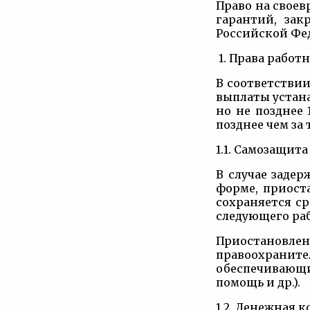
Право на своев
гарантий, зак
Российской Фед
1. Права работ
В соответствии
выплаты устан
но не позднее 
позднее чем за 
1.1. Самозащит
В случае задер
форме, приост
сохраняется ср
следующего раб
Приостановле
правоохранител
обеспечивающи
помощь и др.).
1.2. Денежная 