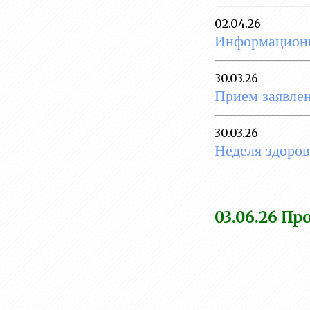
деятельность
02.04.26
Вакантные места для
Информационн
приема
(перевода)обучающихся
30.03.26
Стипендии и меры
Прием заявлен
поддержки обучающихся
Международное
30.03.26
сотрудничество
Неделя здоров
Организация питания в
образовательной
организации
03.06.26
Про
Образовательные
стандарты и требования