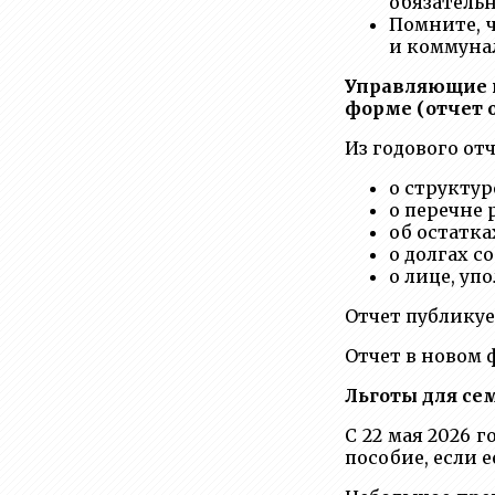
обязательн
Помните, 
и коммуна
Управляющие к
форме (отчет 
Из годового о
о структур
о перечне 
об остатка
о долгах с
о лице, уп
Отчет публикуе
Отчет в новом
Льготы для се
С 22 мая 2026 
пособие, если 