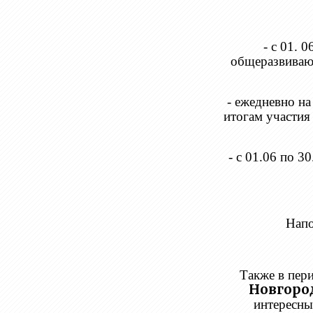
- с 01. 
общеразвиваю
- ежедневно на
итогам участия
- с 01.06 по 3
Напо
Также в пер
Новгоро
интересны