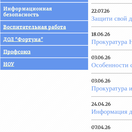
управления
Информационная
22.07.26
образовательной
безопасность
Защити свой д
организацией
Воспитательная работа
Документы
18.06.26
ДОЛ "Фортуна"
Прокуратура 
Образование
Профсоюз
Руководство
03.06.26
Особенности с
НОУ
Педагогический состав
Материально-техническое
03.06.26
обеспечение
Прокуратура 
образовательного процесса.
Доступная среда
24.04.26
Платные образовательные
Информация 
услуги
Финансово-хозяйственная
07.04.26