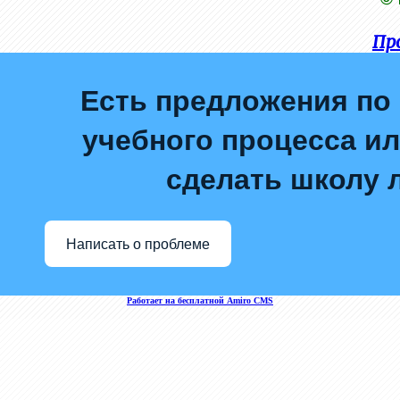
Пр
Есть предложения по
учебного процесса или
сделать школу 
Написать о проблеме
Работает на бесплатной Amiro CMS