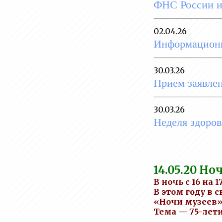
деятельность
ФНС России 
Вакантные места для
02.04.26
приема
Информационн
(перевода)обучающихся
Стипендии и меры
30.03.26
поддержки обучающихся
Прием заявлен
Международное
сотрудничество
30.03.26
Неделя здоров
Организация питания в
образовательной
организации
Образовательные
14.05.20
Ноч
стандарты и требования
В ночь с 16 на
В этом году в
«Ночи музеев»
Тема — 75-лет