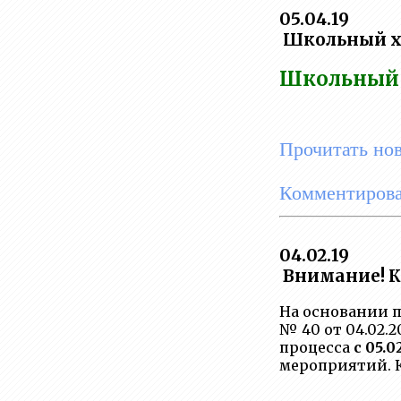
05.04.19
Школьный ху
Школьный 
Прочитать но
Комментирова
04.02.19
Внимание! К
На основании 
№ 40 от 04.02.2
процесса
с 05.0
мероприятий. К