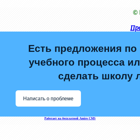
© 
Пр
Есть предложения по
учебного процесса или
сделать школу 
Написать о проблеме
Работает на бесплатной Amiro CMS