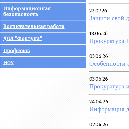
управления
Информационная
22.07.26
образовательной
безопасность
Защити свой д
организацией
Воспитательная работа
Документы
18.06.26
ДОЛ "Фортуна"
Прокуратура 
Образование
Профсоюз
Руководство
03.06.26
Особенности с
НОУ
Педагогический состав
Материально-техническое
03.06.26
обеспечение
Прокуратура 
образовательного процесса.
Доступная среда
24.04.26
Платные образовательные
Информация 
услуги
Финансово-хозяйственная
07.04.26