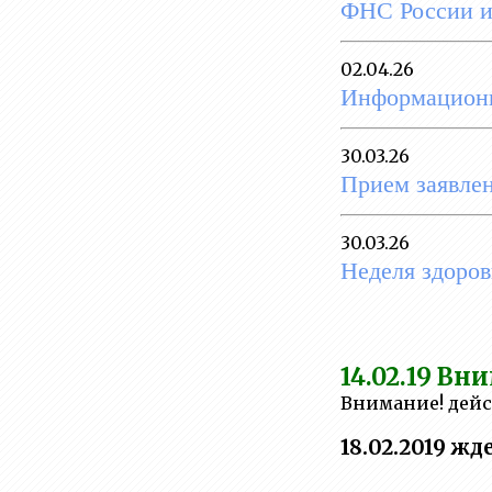
деятельность
ФНС России 
Вакантные места для
02.04.26
приема
Информационн
(перевода)обучающихся
Стипендии и меры
30.03.26
поддержки обучающихся
Прием заявлен
Международное
сотрудничество
30.03.26
Неделя здоров
Организация питания в
образовательной
организации
Образовательные
14.02.19
Вним
стандарты и требования
Внимание! дейс
18.02.2019 ж