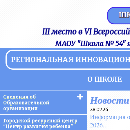
ШК
III место в VI Всеросс
МАОУ "Школа № 54" 
РЕГИОНАЛЬНАЯ ИННОВАЦИО
О ШКОЛЕ
Сведения об
Новости
Образовательной
организации
28.07.26
Информация о
Основные сведения
Городской ресурсный центр
2026...
"Центр развития ребенка"
Структура и органы