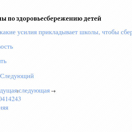
ы по здоровьесбережению детей
какие усилия прикладывает школы, чтобы сбер
вость
ть
Следующий
дущая
следующая
→
|
0
41
42
43
няя