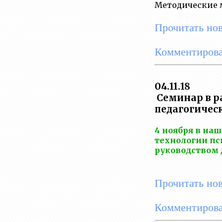
Методические м
Прочитать но
Комментирова
04.11.18
Cеминар в р
педагогичес
4 ноября в на
технологии пс
руководством 
Прочитать но
Комментирова