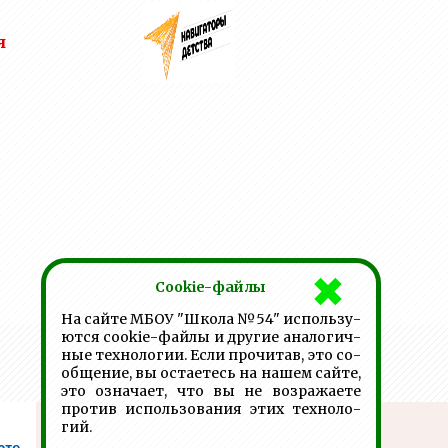
я
Cookie-файлы
На сай­те МБОУ "Шко­ла №54" ис­поль­зу­
ют­ся cookie-фай­лы и дру­гие ана­ло­гич­
ные тех­но­ло­гии. Ес­ли про­чи­тав, это со­
об­ще­ние, вы оста­е­тесь на на­шем сай­те,
это озна­ча­ет, что вы не воз­ра­жа­е­те
про­тив ис­поль­зо­ва­ния этих тех­но­ло­
гий.
сте