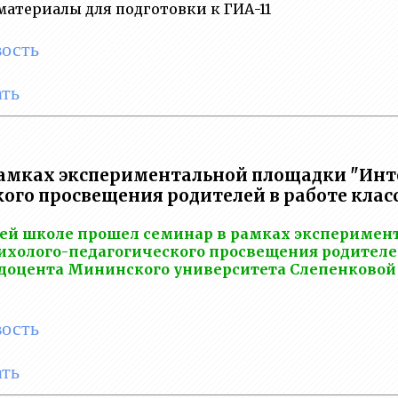
атериалы для подготовки к ГИА-11
вость
ть
амках экспериментальной площадки "Инт
кого просвещения родителей в работе клас
шей школе прошел семинар в рамках экспериме
ихолого-педагогического просвещения родителей
доцента Мининского университета Слепенковой 
вость
ть