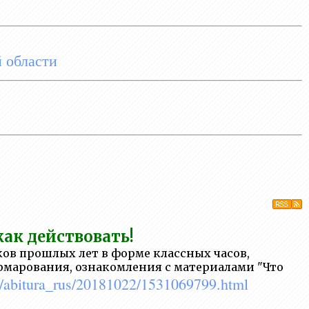
й области
как действовать!
ов прошлых лет в форме классных часов,
рмарования, ознакомления с материалами "Что
.ru/abitura_rus/20181022/1531069799.html