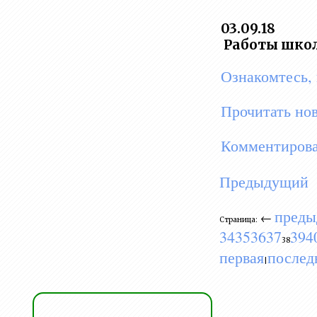
03.09.18
Работы школ
Ознакомтесь, 
Прочитать но
Комментирова
Предыдущий
преды
←
Страница:
34
35
36
37
39
4
38
первая
послед
|