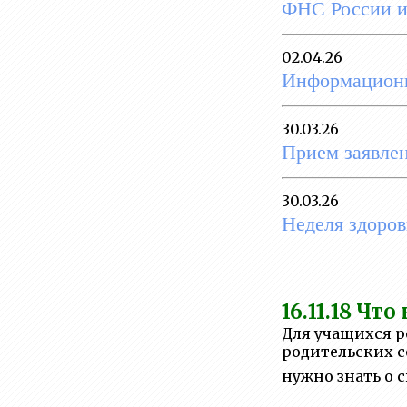
деятельность
ФНС России 
Вакантные места для
02.04.26
приема
Информационн
(перевода)обучающихся
Стипендии и меры
30.03.26
поддержки обучающихся
Прием заявлен
Международное
сотрудничество
30.03.26
Неделя здоров
Организация питания в
образовательной
организации
Образовательные
16.11.18
Что 
стандарты и требования
Для учащихся р
родительских с
нужно знать о с