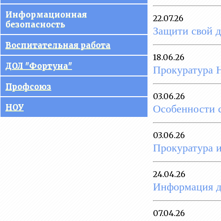
управления
Информационная
22.07.26
образовательной
безопасность
Защити свой д
организацией
Воспитательная работа
Документы
18.06.26
ДОЛ "Фортуна"
Прокуратура 
Образование
Профсоюз
Руководство
03.06.26
Особенности с
НОУ
Педагогический состав
Материально-техническое
03.06.26
обеспечение
Прокуратура 
образовательного процесса.
Доступная среда
24.04.26
Платные образовательные
Информация 
услуги
Финансово-хозяйственная
07.04.26